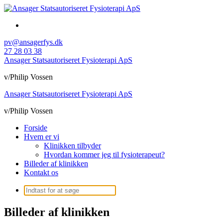
Videre
til
indhold
pv@ansagerfys.dk
27 28 03 38
Ansager Statsautoriseret Fysioterapi ApS
v/Philip Vossen
Ansager Statsautoriseret Fysioterapi ApS
v/Philip Vossen
Forside
Hvem er vi
Klinikken tilbyder
Hvordan kommer jeg til fysioterapeut?
Billeder af klinikken
Kontakt os
Søg
efter:
Billeder af klinikken