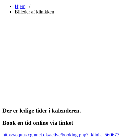
Hjem
/
Billeder af klinikken
Der er ledige tider i kalenderen.
Book en tid online via linket
https://equus.cgmnet.dk/active/booking.php?_klinik=560677